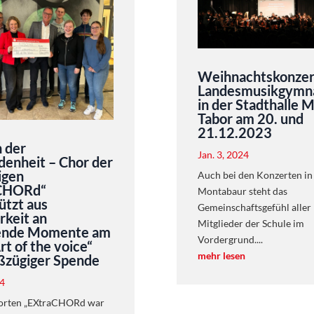
Weihnachtskonzer
Landesmusikgymn
in der Stadthalle 
Tabor am 20. und
21.12.2023
 der
Jan. 3, 2024
enheit – Chor der
igen
Auch bei den Konzerten in
CHORd“
Montabaur steht das
ützt aus
Gemeinschaftsgefühl aller
keit an
Mitglieder der Schule im
nde Momente am
Vordergrund....
t of the voice“
mehr lesen
ßzügiger Spende
24
orten „EXtraCHORd war