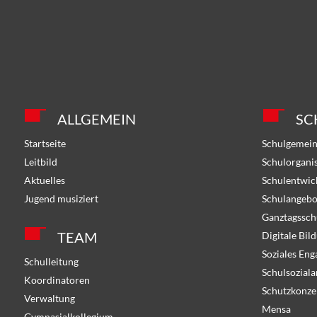
ALLGEMEIN
SC
Startseite
Schulgemein
Leitbild
Schulorgani
Aktuelles
Schulentwic
Jugend musiziert
Schulangebo
Ganztagssch
TEAM
Digitale Bil
Soziales En
Schulleitung
Schulsoziala
Koordinatoren
Schutzkonze
Verwaltung
Mensa
Gymnasialkollegium