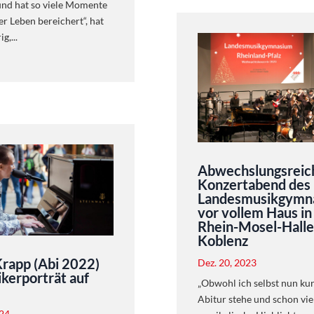
und hat so viele Momente
er Leben bereichert“, hat
g,...
Abwechslungsreic
Konzertabend des
Landesmusikgymn
vor vollem Haus in
Rhein-Mosel-Halle
Koblenz
Krapp (Abi 2022)
Dez. 20, 2023
kerporträt auf
„Obwohl ich selbst nun ku
Abitur stehe und schon vie
024