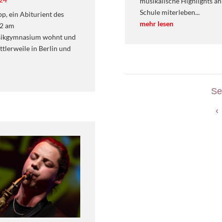
musikalische Highlights an
Schule miterleben...
p, ein Abiturient des
mehr lesen
22 am
ikgymnasium wohnt und
ttlerweile in Berlin und
Se
‹