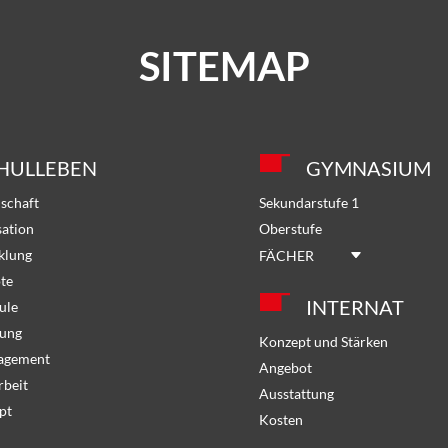
SITEMAP
HULLEBEN
GYMNASIUM
schaft
Sekundarstufe 1
sation
Oberstufe
klung
FÄCHER
te
INTERNAT
ule
dung
Konzept und Stärken
gagement
Angebot
rbeit
Ausstattung
pt
Kosten