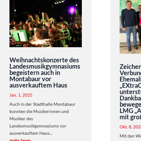
Weihnachtskonzerte des
Landesmusikgymnasiums
Zeichen
begeistern auch in
Verbund
Montabaur vor
Ehemal
ausverkauftem Haus
„EXtra
unterst
Jan. 1, 2025
Dankbar
bewege
Auch in der Stadthalle Montabaur
LMG „Ar
konnten die Musikerinnen und
mit gro
Musiker des
Landesmusikgymnasiums vor
Okt. 8, 20
ausverkauftem Haus...
Mit den W
mehr lesen