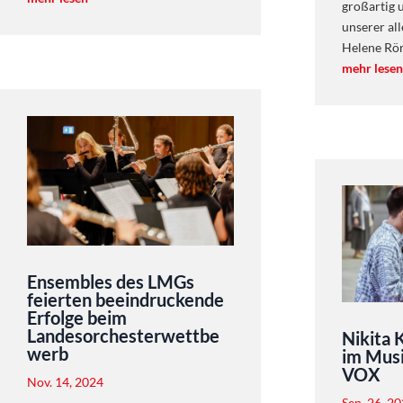
großartig 
unserer all
Helene Röri
mehr lesen
Ensembles des LMGs
feierten beeindruckende
Erfolge beim
Landesorchesterwettbe
Nikita 
werb
im Musi
VOX
Nov. 14, 2024
Sep. 26, 2