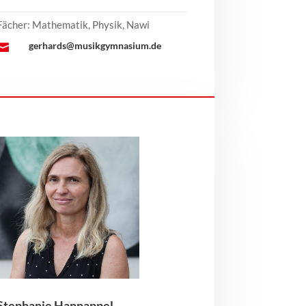
Fächer: Mathematik, Physik, Nawi
gerhards@musikgymnasium.de

Stephanie Hannappel