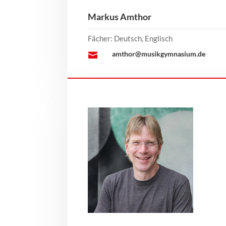
d
Markus Amthor
e
s
Fächer: Deutsch, Englisch
m
amthor@musikgymnasium.de

u
s
i
k
g
y
m
n
a
s
i