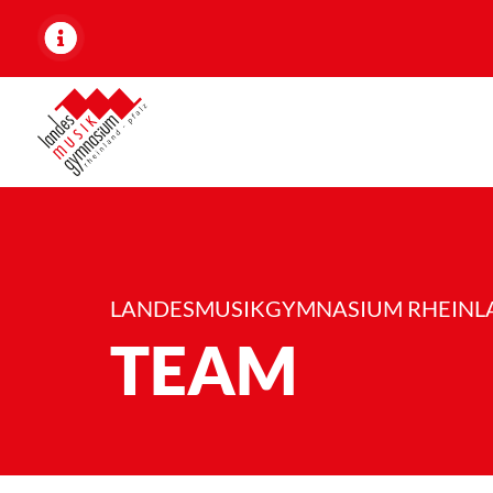
G
LANDESMUSIKGYMNASIUM RHEINL
y
TEAM
m
n
a
s