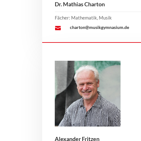
Dr. Mathias Charton
u
m
Fächer: Mathematik, Musik
R
charton@musikgymnasium.de

L
P
Alexander Fritzen