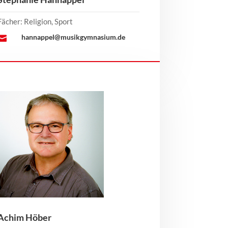
Fächer: Religion, Sport
hannappel@musikgymnasium.de

Achim Höber