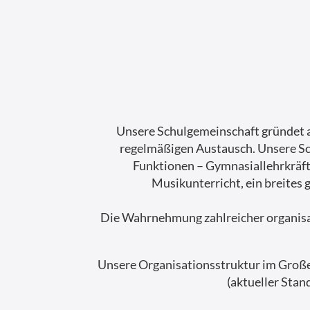
r
g
a
n
i
s
Unsere Schulgemeinschaft gründet a
a
regelmäßigen Austausch. Unsere Sc
t
Funktionen – Gymnasiallehrkräft
i
Musikunterricht, ein breites
o
n
Die Wahrnehmung zahlreicher organisat
a
m
Unsere Organisationsstruktur im Großen
L
(aktueller Sta
a