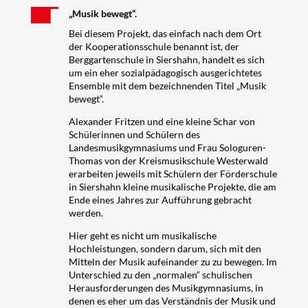
i
„Musik bewegt“.
u
Bei diesem Projekt, das einfach nach dem Ort
m
der Kooperationsschule benannt ist, der
R
Berggartenschule in Siershahn, handelt es sich
um ein eher sozialpädagogisch ausgerichtetes
L
Ensemble mit dem bezeichnenden Titel „Musik
P
bewegt“.
Alexander Fritzen und eine kleine Schar von
Schülerinnen und Schülern des
Landesmusikgymnasiums und Frau Sologuren-
Thomas von der Kreismusikschule Westerwald
erarbeiten jeweils mit Schülern der Förderschule
in Siershahn kleine musikalische Projekte, die am
Ende eines Jahres zur Aufführung gebracht
werden.
Hier geht es nicht um musikalische
Hochleistungen, sondern darum, sich mit den
Mitteln der Musik aufeinander zu zu bewegen. Im
Unterschied zu den „normalen“ schulischen
Herausforderungen des Musikgymnasiums, in
denen es eher um das Verständnis der Musik und