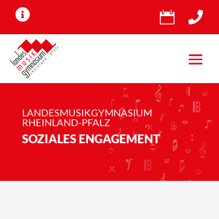


S
LANDESMUSIKGYMNASIUM
RHEINLAND-PFALZ
o
SOZIALES ENGAGEMENT
z
i
a
l
e
s