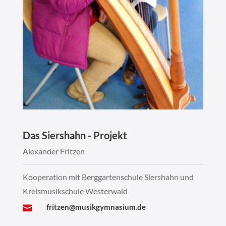
d
e
s
m
u
s
i
k
g
Das Siershahn - Projekt
y
Alexander Fritzen
m
n
Kooperation mit Berggartenschule Siershahn und
Kreismusikschule Westerwald
a
s
fritzen@musikgymnasium.de
