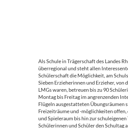
a
t
a
m
L
a
n
Als Schule in Trägerschaft des Landes 
d
überregional und steht allen Interessent
e
Schülerschaft die Möglichkeit, am Schu
s
Sieben Erzieherinnen und Erzieher, von 
m
LMGs waren, betreuen bis zu 90 Schüleri
Montag bis Freitag im angrenzenden Int
u
Flügeln ausgestatteten Übungsräumen s
s
Freizeiträume und -möglichkeiten offen, 
i
und Spieleraum bis hin zur schuleigene
k
Schülerinnen und Schüler den Schultag