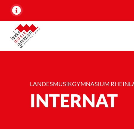
I
LANDESMUSIKGYMNASIUM RHEINL
n
INTERNAT
t
e
r
n