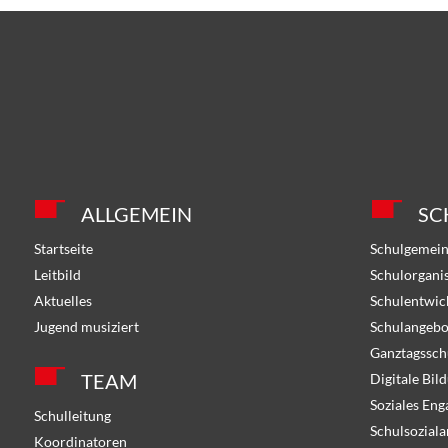
ALLGEMEIN
SC
Startseite
Schulgemein
Leitbild
Schulorgani
Aktuelles
Schulentwic
Jugend musiziert
Schulangebo
Ganztagssch
TEAM
Digitale Bil
Soziales En
Schulleitung
Schulsoziala
Koordinatoren