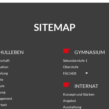
SITEMAP
HULLEBEN
GYMNASIUM
schaft
Sekundarstufe 1
sation
Oberstufe
klung
FÄCHER
te
INTERNAT
ule
dung
Konzept und Stärken
gagement
Angebot
rbeit
Ausstattung