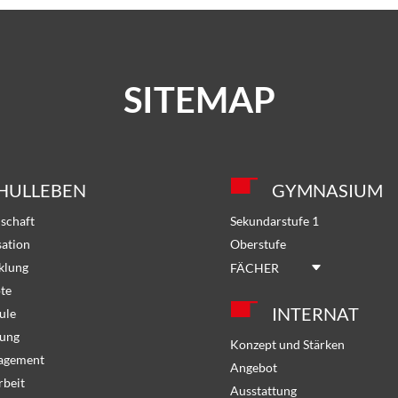
SITEMAP
HULLEBEN
GYMNASIUM
schaft
Sekundarstufe 1
sation
Oberstufe
klung
FÄCHER
te
INTERNAT
ule
dung
Konzept und Stärken
gagement
Angebot
rbeit
Ausstattung