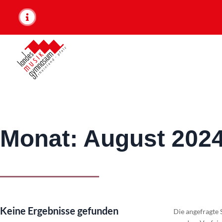
Monat:
August 202
Keine Ergebnisse gefunden
Die angefragte 
verwenden Sie d