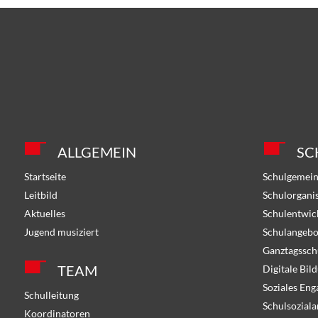
ALLGEMEIN
SC
Startseite
Schulgemein
Leitbild
Schulorgani
Aktuelles
Schulentwic
Jugend musiziert
Schulangebo
Ganztagssch
TEAM
Digitale Bil
Soziales En
Schulleitung
Schulsoziala
Koordinatoren