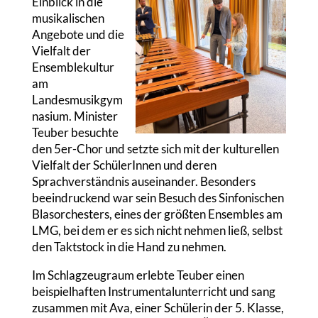
Einblick in die
musikalischen
Angebote und die
Vielfalt der
Ensemblekultur
am
Landesmusikgym
nasium. Minister
Teuber besuchte
den 5er-Chor und setzte sich mit der kulturellen
Vielfalt der SchülerInnen und deren
Sprachverständnis auseinander. Besonders
beeindruckend war sein Besuch des Sinfonischen
Blasorchesters, eines der größten Ensembles am
LMG, bei dem er es sich nicht nehmen ließ, selbst
den Taktstock in die Hand zu nehmen.
Im Schlagzeugraum erlebte Teuber einen
beispielhaften Instrumentalunterricht und sang
zusammen mit Ava, einer Schülerin der 5. Klasse,