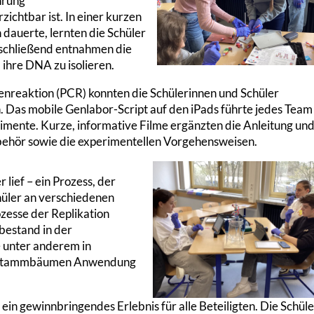
hrung
ichtbar ist. In einer kurzen
 dauerte, lernten die Schüler
nschließend entnahmen die
ihre DNA zu isolieren.
enreaktion (PCR) konnten die Schülerinnen und Schüler
 Das mobile Genlabor-Script auf den iPads führte jedes Team
erimente. Kurze, informative Filme ergänzten die Anleitung un
ehör sowie die experimentellen Vorgehensweisen.
ief – ein Prozess, der
hüler an verschiedenen
esse der Replikation
 bestand in der
e unter anderem in
von Stammbäumen Anwendung
 ein gewinnbringendes Erlebnis für alle Beteiligten. Die Schül