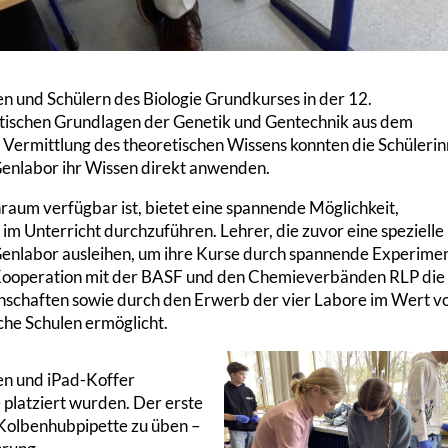
n und Schülern des Biologie Grundkurses in der 12.
retischen Grundlagen der Genetik und Gentechnik aus dem
r Vermittlung des theoretischen Wissens konnten die Schüleri
Genlabor ihr Wissen direkt anwenden.
raum verfügbar ist, bietet eine spannende Möglichkeit,
im Unterricht durchzuführen. Lehrer, die zuvor eine spezielle
 Genlabor ausleihen, um ihre Kurse durch spannende Experime
n Kooperation mit der BASF und den Chemieverbänden RLP die
nschaften sowie durch den Erwerb der vier Labore im Wert vo
sche Schulen ermöglicht.
ten und iPad-Koffer
 platziert wurden. Der erste
r Kolbenhubpipette zu üben –