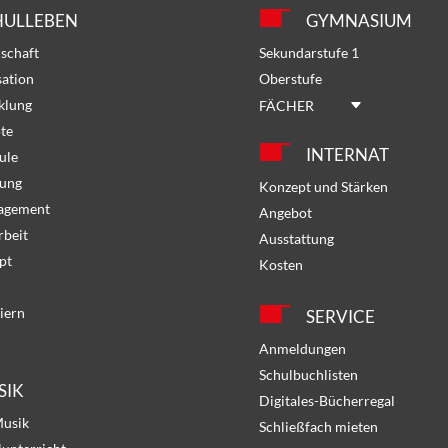
HULLEBEN
GYMNASIUM
schaft
Sekundarstufe 1
sation
Oberstufe
klung
FÄCHER
te
INTERNAT
ule
dung
Konzept und Stärken
gagement
Angebot
rbeit
Ausstattung
pt
Kosten
iern
SERVICE
Anmeldungen
Schulbuchlisten
SIK
Digitales-Bücherregal
Musik
Schließfach mieten