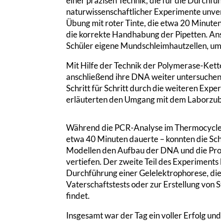
einer präzisen Technik, die für die Durchfü
naturwissenschaftlicher Experimente unverz
Übung mit roter Tinte, die etwa 20 Minuten
die korrekte Handhabung der Pipetten. A
Schüler eigene Mundschleimhautzellen, um 
Mit Hilfe der Technik der Polymerase-Kett
anschließend ihre DNA weiter untersuchen.
Schritt für Schritt durch die weiteren Exp
erläuterten den Umgang mit dem Laborzub
Während die PCR-Analyse im Thermocycler l
etwa 40 Minuten dauerte – konnten die Sc
Modellen den Aufbau der DNA und die Proz
vertiefen. Der zweite Teil des Experiments
Durchführung einer Gelelektrophorese, di
Vaterschaftstests oder zur Erstellung 
findet.
Insgesamt war der Tag ein voller Erfolg und