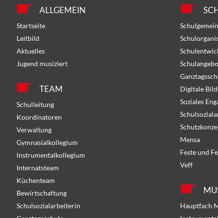
ALLGEMEIN
SC
Startseite
Schulgemein
Leitbild
Schulorgani
Aktuelles
Schulentwic
Jugend musiziert
Schulangebo
Ganztagssch
TEAM
Digitale Bil
Soziales En
Schulleitung
Schulsoziala
Koordinatoren
Schutzkonze
Verwaltung
Mensa
Gymnasialkollegium
Feste und Fe
Instrumentalkollegium
Veff
Internatsteam
Küchenteam
MU
Bewirtschaftung
Schulsozialarbeiterin
Hauptfach 