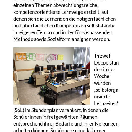
einzelnen Themen abwechslungsreiche,
kompetenzorientierte Lernwege erstellt, auf
denen sich die Lernenden die nötigen fachlichen
und überfachlichen Kompetenzen selbstständig
im eigenen Tempo und in der für sie passenden
Methode sowie Sozialform aneignen werden.
In zwei
Doppelstun
den in der
Woche
wurden
„selbstorga
nisierte
Lernzeiten“
(SoL) im Stundenplan verankert, in denen die
SchülerInnen in frei gewählten Räumen
entsprechend ihrer Bedarfe und ihrer Neigungen
arbeiten können. So können schnelle Lerner