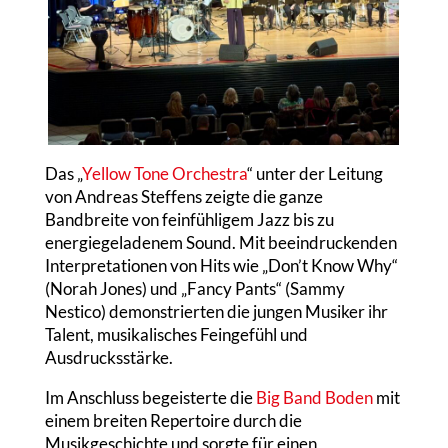
Das „
Yellow Tone Orchestra
“ unter der Leitung
von Andreas Steffens zeigte die ganze
Bandbreite von feinfühligem Jazz bis zu
energiegeladenem Sound. Mit beeindruckenden
Interpretationen von Hits wie „Don’t Know Why“
(Norah Jones) und „Fancy Pants“ (Sammy
Nestico) demonstrierten die jungen Musiker ihr
Talent, musikalisches Feingefühl und
Ausdrucksstärke.
Im Anschluss begeisterte die
Big Band Boden
mit
einem breiten Repertoire durch die
Musikgeschichte und sorgte für einen