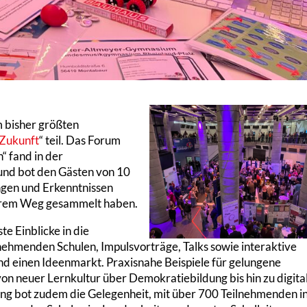
bisher größten
 Zukunft
“ teil. Das Forum
“ fand in der
und bot den Gästen von 10
ungen und Erkenntnissen
 ihrem Weg gesammelt haben.
 Einblicke in die
ehmenden Schulen, Impulsvorträge, Talks sowie interaktive
d einen Ideenmarkt. Praxisnahe Beispiele für gelungene
on neuer Lernkultur über Demokratiebildung bis hin zu digita
ung bot zudem die Gelegenheit, mit über 700 Teilnehmenden i