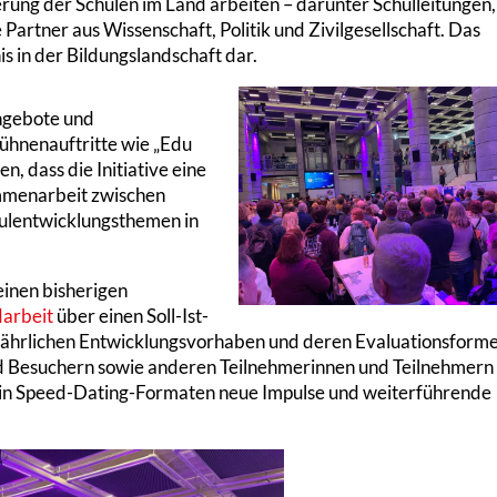
erung der Schulen im Land arbeiten – darunter Schulleitungen,
Partner aus Wissenschaft, Politik und Zivilgesellschaft. Das
s in der Bildungslandschaft dar.
Angebote und
ühnenauftritte wie „Edu
n, dass die Initiative eine
ammenarbeit zwischen
Schulentwicklungsthemen in
inen bisherigen
darbeit
über einen Soll-Ist-
en jährlichen Entwicklungsvorhaben und deren Evaluationsform
nd Besuchern sowie anderen Teilnehmerinnen und Teilnehmern
d in Speed-Dating-Formaten neue Impulse und weiterführende