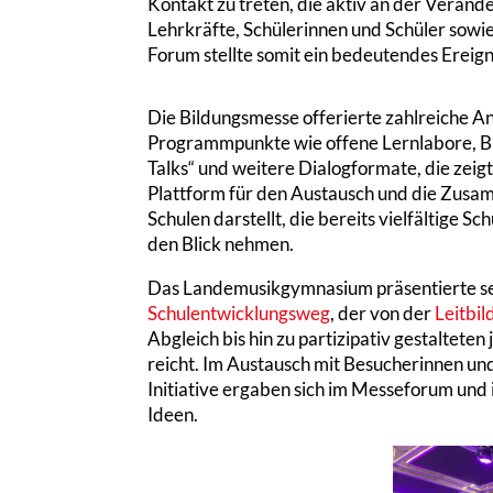
Kontakt zu treten, die aktiv an der Veränd
Lehrkräfte, Schülerinnen und Schüler sowie 
Forum stellte somit ein bedeutendes Ereigni
Die Bildungsmesse offerierte zahlreiche 
Programmpunkte wie offene Lernlabore, B
Talks“ und weitere Dialogformate, die zeigte
Plattform für den Austausch und die Zus
Schulen darstellt, die bereits vielfältige 
den Blick nehmen.
Das Landemusikgymnasium präsentierte se
Schulentwicklungsweg
, der von der
Leitbil
Abgleich bis hin zu partizipativ gestaltet
reicht. Im Austausch mit Besucherinnen u
Initiative ergaben sich im Messeforum un
Ideen.