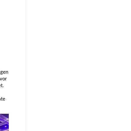
igen
 vor
t.
,
ate