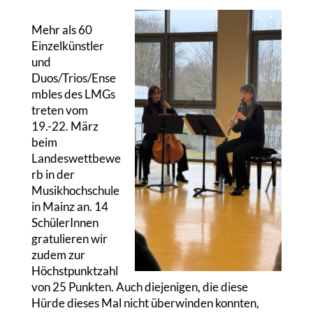
Mehr als 60
Einzelkünstler
und
Duos/Trios/Ense
mbles des LMGs
treten vom
19.-22. März
beim
Landeswettbewe
rb in der
Musikhochschule
in Mainz an. 14
SchülerInnen
gratulieren wir
zudem zur
Höchstpunktzahl
von 25 Punkten. Auch diejenigen, die diese
Hürde dieses Mal nicht überwinden konnten,