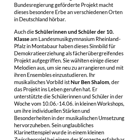
Bundesregierung geförderte Projekt macht
dieses besondere Erbe an verschiedenen Orten
in Deutschland hörbar.
Auch die
Schülerinnen und Schüler der 10.
Klasse
am Landesmusikgymnasium Rheinland-
Pfalz in Montabaur haben dieses Sinnbild für
Demokratieerziehung als fächerübergreifendes
Projekt aufgegriffen. Sie wählten einige dieser
Melodien aus, um sie neu zu arrangieren und mit
ihren Ensembles einzustudieren. Ihr
musikalisches Vorbild ist
Nur Ben Shalom
, der
das Projekt ins Leben gerufen hat. Er
unterstützte die Schülerinnen und Schüler in der
Woche vom 10.06.-14.06. in kleinen Workshops,
um ihre individuellen Stärken und
Besonderheiten in der musikalischen Umsetzung
hervorzuheben. Sein unglaubliches
Klarinettenspiel wurde in einem kleinen
Zwischenspiel bei einem der Konzerte erfahrbar.